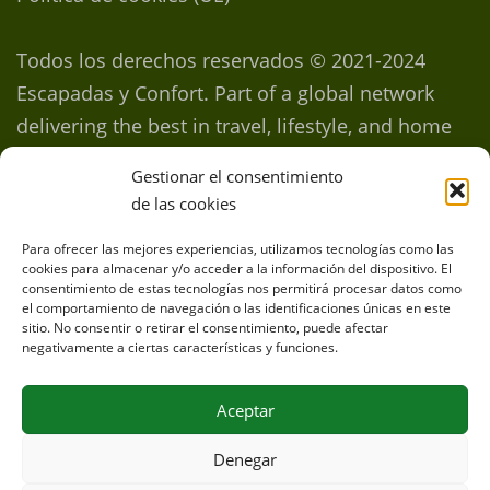
Todos los derechos reservados © 2021-2024
Escapadas y Confort. Part of a global network
delivering the best in travel, lifestyle, and home
inspirations
Gestionar el consentimiento
de las cookies
Para ofrecer las mejores experiencias, utilizamos tecnologías como las
Inspirando viajes, aventuras y
cookies para almacenar y/o acceder a la información del dispositivo. El
consentimiento de estas tecnologías nos permitirá procesar datos como
estilo de vida en cada rincón
el comportamiento de navegación o las identificaciones únicas en este
sitio. No consentir o retirar el consentimiento, puede afectar
del mundo
negativamente a ciertas características y funciones.
Aceptar
Copyright ©2026
Patios y Jardines
Denegar
Política de privacidad